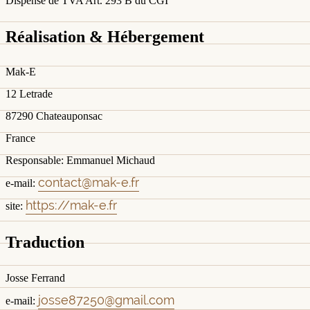
Dispensé de TVA Art. 293 B du CGI
Réalisation & Hébergement
Mak-E
12 Letrade
87290 Chateauponsac
France
Responsable: Emmanuel Michaud
contact@mak-e.fr
e-mail:
https://mak-e.fr
site:
Traduction
Josse Ferrand
josse87250@gmail.com
e-mail: